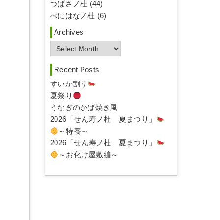
つばさノ杜 (44)
べにはなノ杜 (6)
Archives
A
r
c
Recent Posts
h
すいか割り
i
夏祭り
v
うなぎのかば焼き風
e
2026「せん寿ノ杜 夏まつり」
s
～特養～
2026「せん寿ノ杜 夏まつり」
～お化け屋敷編～