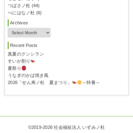
つばさノ杜 (44)
べにはなノ杜 (6)
Archives
A
r
c
Recent Posts
h
真夏のクンシラン
i
すいか割り
v
夏祭り
e
うなぎのかば焼き風
s
2026「せん寿ノ杜 夏まつり」
～特養～
©
2019-2026 社会福祉法人 いずみノ杜