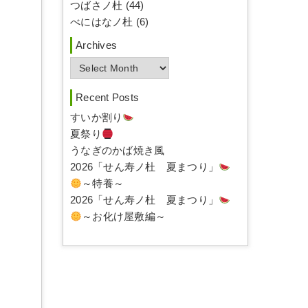
つばさノ杜 (44)
べにはなノ杜 (6)
Archives
A
r
c
Recent Posts
h
すいか割り
i
夏祭り
v
うなぎのかば焼き風
e
2026「せん寿ノ杜 夏まつり」
s
～特養～
2026「せん寿ノ杜 夏まつり」
～お化け屋敷編～